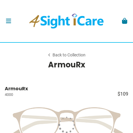
Back to Collection
ArmouRx
ArmouRx
$109
4000