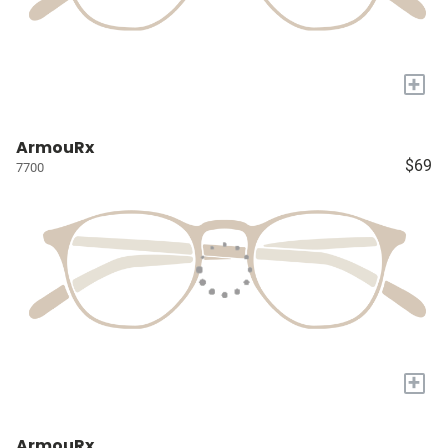
+
ArmouRx
$69
7700
+
ArmouRx