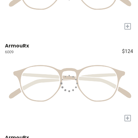
+
ArmouRx
$124
6009
+
ArmouRx