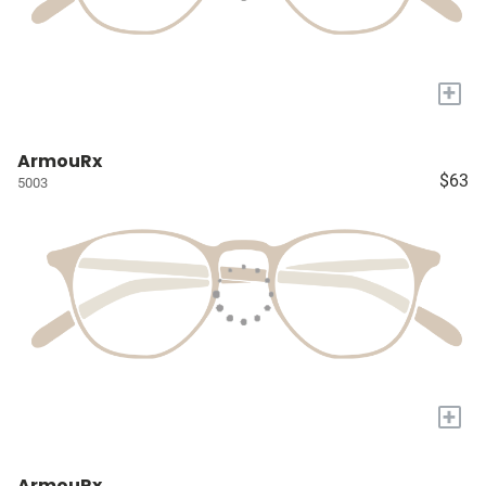
+
ArmouRx
$63
5003
+
ArmouRx