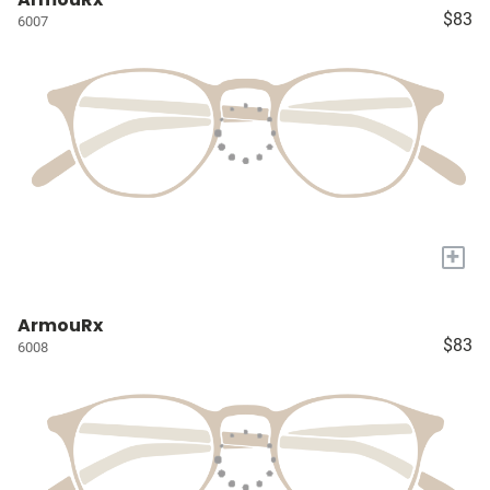
$83
6007
+
ArmouRx
$83
6008