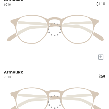
$110
6016
+
ArmouRx
$69
7013