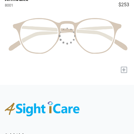
$253
8001
+